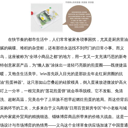
在快节奏的都市生活中，人们常常被家务琐事困扰，尤其是厨房里油
腻的碗碟、堆积的杂货柜，还有那些永远找不到窍门的日常小事。而义
乌，这座被称为“全球小商品之都”的地方，用一支又一支充满巧思的新奇
特创意家居产品，为“懒人族”涂抹出一道轻巧亮眼的煎蛋圈——既便捷温
暖，又饱含生活美学。\n\n首先跃入目光的是那款去年走红厨房圈的抗
油“煎蛋神器”。这只形如山峦叠起的硅胶模具，倒入蛋液放进微波炉高火
叮上一分半，一根完美的“莲花煎蛋饼”就会乖乖脱模。它不发黏、免清
洗、超耐高温，完美击中了上班族不想早起燃灶煎蛋的尬局。而这些背后
采购环节的工夫，大多来自于义乌商场“日用百货厨房专区”中小老板与城
内外家庭外贸局的精挑细选、锱铢博弈商品所带来的价格大战血。这是一
场设计与市场博弈的热情秀——义乌这个全球草食供应场加速了中国普通