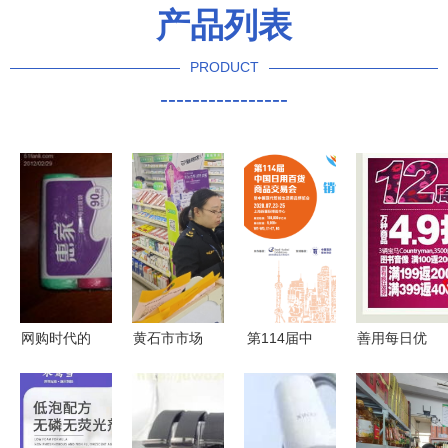
产品列表
PRODUCT
----------------
网购时代的
黄石市市场
第114届中
善用每日优
日用百货销
监督管理局
国日用百货
选营销，畅
售 便捷背
强化日用百
商品交易会
享智慧消费
后的新趋势
货销售监
亮点解析
新体验