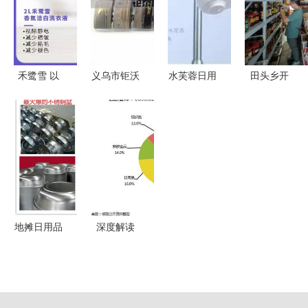
管，筑牢消
智能驱动与
费安全防线
销售策略升
级
禾鹭雪 以
义乌市钜沃
水芙蓉日用
田头乡开
品质赢得信
日用品厂
品厂 专注
展“两节”期
赖，日用百
航空腰带热
品质生活的
间食品药品
货的匠心坚
卖促销，日
贴心伙伴
与日用百货
守
用百货领军
安全检查
供应商
地摊日用品
深度解读
批发 从源
美国会员制
头采购到利
仓储式零售
润最大化的
商BJ's——